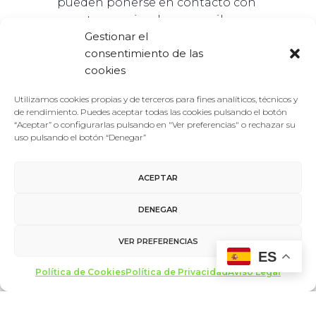
pueden ponerse en contacto con
nosotros enviando un email a
Gestionar el
entradasforodelacultura@gmail.com.
consentimiento de las
cookies
RESERVAR AQUÍ
Utilizamos cookies propias y de terceros para fines analíticos, técnicos y
de rendimiento. Puedes aceptar todas las cookies pulsando el botón
“Aceptar” o configurarlas pulsando en "Ver preferencias" o rechazar su
uso pulsando el botón “Denegar”
ACEPTAR
AÑADIR AL
DENEGAR
CALENDARIO
VER PREFERENCIAS
ES
Política de Cookies
Política de Privacidad
Aviso Legal
DETALLES
LOCAL