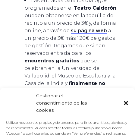
Las entradas para los diálogos
programados en el
Teatro Calderón
pueden obtenerse en la taquilla del
recinto a un precio de 3€ y, de forma
online, a través de
su página web
a
un precio de 3€ más 1,20€ de gastos
de gestión. Rogamos que si han
reservado entrada para los
encuentros gratuitos
que se
celebren en la Universidad de
Valladolid, el Museo de Escultura y la
Casa de la India y
finalmente no
pueden acudir
,
anulen su entrada
Gestionar el
en nuestra página web. Rogamos
consentimiento de las
que en los diálogos con
traducción
cookies
simultánea
se acuda 30 minutos
antes del comienzo en caso de
Utilizamos cookies propias y de terceros para fines analíticos, técnicos y
necesitar receptor, para lo que será
de rendimiento. Puedes aceptar todas las cookies pulsando el botón
“Aceptar” o configurarlas pulsando en "Ver preferencias" o rechazar su