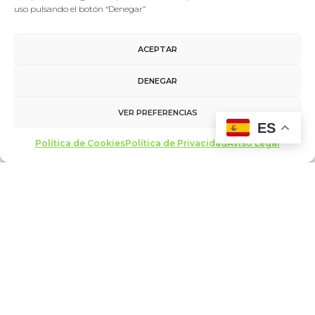
imprescindible la entrega física del
uso pulsando el botón “Denegar”
DNI, que será devuelto al finalizar el
evento tras la correcta entrega del
ACEPTAR
mismo.
DENEGAR
VER PREFERENCIAS
ES
Política de Cookies
Política de Privacidad
Aviso Legal
AÑADIR AL
CALENDARIO
DETALLES
LOCAL
Fecha:
Teatro Calderón
20 febrero
C. de las Angustias, 1
Valladolid
,
47003
Hora: