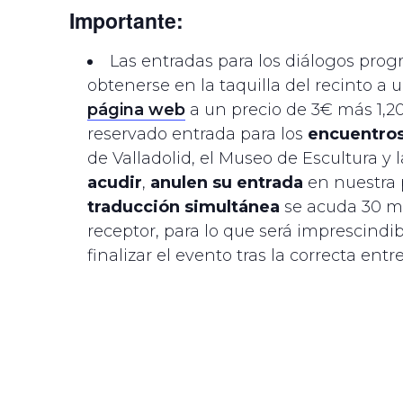
Importante:
Las entradas para los diálogos pro
obtenerse en la taquilla del recinto a 
página web
a un precio de 3€ más 1,2
reservado entrada para los
encuentros
de Valladolid, el Museo de Escultura y 
acudir
,
anulen su entrada
en nuestra 
traducción simultánea
se acuda 30 mi
receptor, para lo que será imprescindib
finalizar el evento tras la correcta ent
DETALLES
Fecha:
AÑADIR AL
20 febrero
CALENDARIO