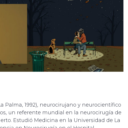
 Palma, 1992), neurocirujano y neurocientífico
os, un referente mundial en la neurocirugía de
erto. Estudió Medicina en la Universidad de La
dencia en Neurocirugía en el Hospital