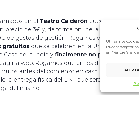
gramados en el
Teatro Calderón
pueden
un precio de 3€ y, de forma online, a través de
su
0€ de gastos de gestión. Rogamos que si han
Utilizamos cookies 
 gratuitos
que se celebren en la Universidad
Puedes aceptar tod
en "Ver preferenci
la Casa de la India y
finalmente no pueden
página web. Rogamos que en los diálogos con
ACEPT
nutos antes del comienzo en caso de necesitar
le la entrega física del DNI, que será devuelto al
Po
rega del mismo.
LOCAL
Teatro Calderón
C. de las Angustias, 1