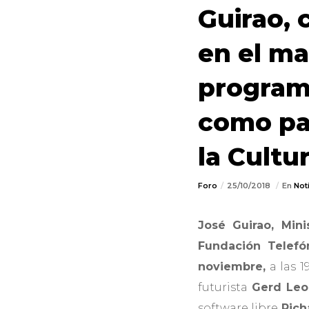
Guirao, 
en el ma
program
como par
la Cultu
Foro
25/10/2018
En
Not
José Guirao, Min
Fundación Telefó
noviembre,
a las 1
futurista
Gerd Leo
software libre
Rich