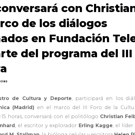
conversará con Christia
rco de los diálogos
ados en Fundación Tele
te del programa del III
ra
icias
istro de Cultura y Deporte
, participará en los di
nica (Madrid)
en el marco del III Foro de la Cultu
9.15 horas, conversará con el politólogo
Christian Fel
nhard
, el escritor y explorador
Erling Kagge
, el líd
ard M. Stallman
, la bióloga celular y escritora
Helen P