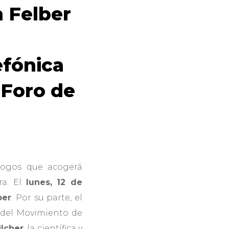
n Felber
fónica
 Foro de
álogos que acogerá
ra. El
lunes, 12 de
ber
. Por su parte, el
er del Movimiento de
ilcher
, la científica y