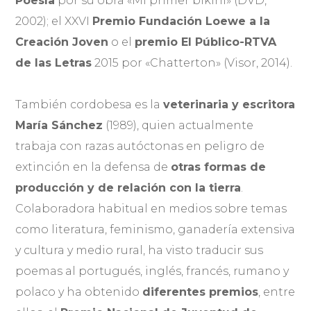
Poesía
por su obra «Mi primer bikini» (DVD,
2002); el XXVI
Premio Fundación Loewe a la
Creación Joven
o el
premio El Público-RTVA
de las Letras
2015 por «Chatterton» (Visor, 2014).
También cordobesa es la
veterinaria y escritora
María Sánchez
(1989), quien actualmente
trabaja con razas autóctonas en peligro de
extinción en la defensa de
otras formas de
producción y de relación con la tierra
.
Colaboradora habitual en medios sobre temas
como literatura, feminismo, ganadería extensiva
y cultura y medio rural, ha visto traducir sus
poemas al portugués, inglés, francés, rumano y
polaco y ha obtenido
diferentes premios
, entre