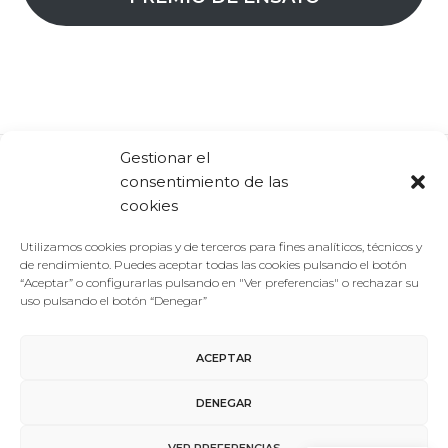
Gestionar el
consentimiento de las
Comparte:
Facebook
Twitter
Linkedin
cookies
Utilizamos cookies propias y de terceros para fines analíticos, técnicos y
de rendimiento. Puedes aceptar todas las cookies pulsando el botón
“Aceptar” o configurarlas pulsando en "Ver preferencias" o rechazar su
uso pulsando el botón “Denegar”
ACEPTAR
Aviso Legal
/
Política de Privacidad
/
Política de Cookies
DENEGAR
Contacto
VER PREFERENCIAS