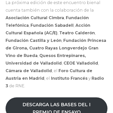
La próxima edición de este encuentro bienal
cuenta también con la colaboración de la
Asociación Cultural
Cimbra
,
Fundación
Telefónica
,
Fundación Sabadell
,
Acción
Cultural Española (AC/E)
,
Teatro Calderón
,
Fundación Castilla y León
,
Fundación Princesa
de Girona,
Cuatro Rayas Longverdejo Gran
Vino de Rueda
,
Quesos Entrepinares,
Universidad de Valladolid
,
CEOE Valladolid
,
Cámara de Valladolid
, el
Foro Cultura de
Austria
en Madrid
, el
Instituto Francés
y
Radio
3
de RNE.
DESCARGA LAS BASES DEL I
PREMIO DE ENSAYO