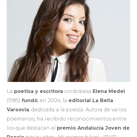
La
poetisa y escritora
cordobesa
Elena Medel
(1985)
fundó
, en 2004, la
editorial La Bella
Varsovia
, dedicada a la poesía. Autora de varios
poemarios, ha recibido reconocimientos entre
los que destacan el
premio Andalucía Joven de