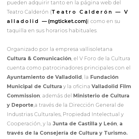
pueden adquirir tanto en la página web del
Teatro Calderón (
T e a t r o C a l d e r ó n — V
a l l a d o l i d — (mgticket.com)
) como en su
taquilla en sus horarios habituales.
Organizado por la empresa vallisoletana
Cultura & Comunicación
, el V Foro de la Cultura
cuenta como patrocinadores principales con el
Ayuntamiento de Valladolid
, la
Fundación
Municipal de Cultura
y la oficina
Valladolid Film
Commission
; además del
Ministerio de Cultura
y Deporte
,a través de la Dirección General de
Industrias Culturales, Propiedad Intelectual y
Cooperación, y la
Junta de Castilla y León
,
a
través de la Consejería de Cultura y Turismo.