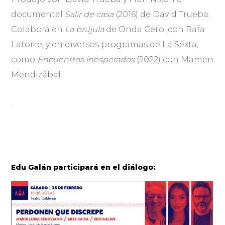
documental
Salir de casa
(2016) de David Trueba.
Colabora en
La brújula
de Onda Cero, con Rafa
Latorre, y en diversos programas de La Sexta,
como
Encuentros inesperados
(2022) con Mamen
Mendizábal.
.
Edu Galán participará en el diálogo: