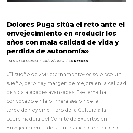
Dolores Puga sitúa el reto ante el
envejecimiento en «reducir los
años con mala calidad de vida y
perdida de autonomía»
Foro De La Cultura
20/02/2026
En
Noticias
«El sueño de vivir eternamente» es solo eso, un
sueño, pero hay margen de mejora en la calidad
de vida a edades avanzadas. Ese lema ha
convocado en la primera sesión de la
tarde de hoy en el Foro de la Cultura a la
coordinadora del Comité de Expertos en
Envejecimiento de la Fundación General CSIC,