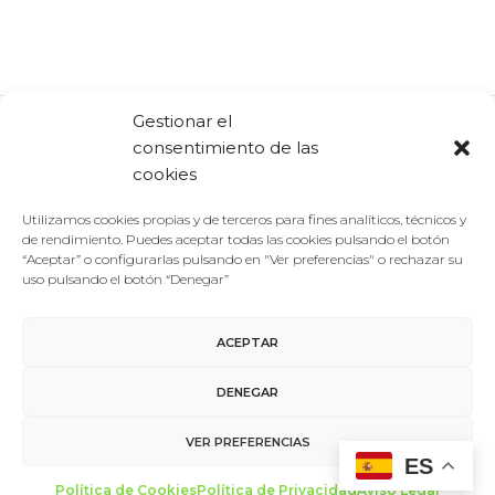
Gestionar el
consentimiento de las
Comparte:
Facebook
Twitter
Linkedin
cookies
Utilizamos cookies propias y de terceros para fines analíticos, técnicos y
de rendimiento. Puedes aceptar todas las cookies pulsando el botón
“Aceptar” o configurarlas pulsando en "Ver preferencias" o rechazar su
uso pulsando el botón “Denegar”
ACEPTAR
Aviso Legal
/
Política de Privacidad
/
Política de Cookies
DENEGAR
Contacto
VER PREFERENCIAS
ES
made with ♥ by
miltrescientosgramos
Política de Cookies
Política de Privacidad
Aviso Legal