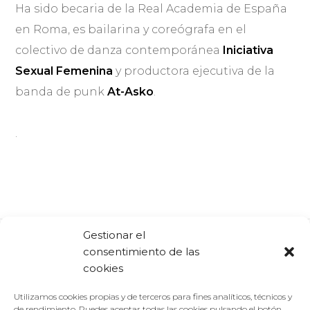
Ha sido becaria de la Real Academia de España
en Roma, es bailarina y coreógrafa en el
colectivo de danza contemporánea
Iniciativa
Sexual Femenina
y productora ejecutiva de la
banda de punk
At-Asko
.
.
Gestionar el
consentimiento de las
Comparte:
Facebook
Twitter
Linkedin
cookies
Utilizamos cookies propias y de terceros para fines analíticos, técnicos y
de rendimiento. Puedes aceptar todas las cookies pulsando el botón