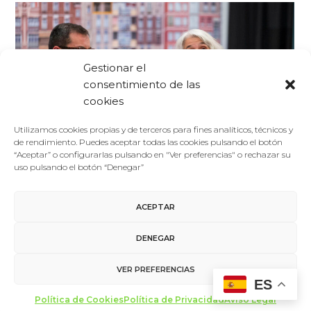
Gestionar el
consentimiento de las
cookies
Utilizamos cookies propias y de terceros para fines analíticos, técnicos y
de rendimiento. Puedes aceptar todas las cookies pulsando el botón
“Aceptar” o configurarlas pulsando en "Ver preferencias" o rechazar su
uso pulsando el botón “Denegar”
Foro De La Cultura
19/10/2018
ACEPTAR
Noticias
Belén Gopegui, Marta García Aller y Rosa Ana Izquierdo,
DENEGAR
monja cisterciense de San Bernardo, se suman al
programa del III Foro de la Cultura
VER PREFERENCIAS
ES
Tres nuevas profesionales se incorporan al plantel de
Política de Cookies
Política de Privacidad
Aviso Legal
ponentes internacionales y nacionales ya confirmados