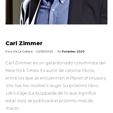
Carl Zimmer
Foro De La Cultura
22/10/2020
En
Ponentes 2020
Carl Zimmer es un galardonado columnista del
New York Times. Es autor de catorce libros,
entre los que se encuentran
A Planet of Viruses
y
She has her mother’s laugh
. Su próximo libro,
Life’s Edge
(La búsqueda de lo que significa
estar vivo) se publicará el próximo mes de
marzo.