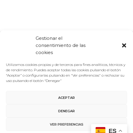
Gestionar el
consentimiento de las
Comparte:
Facebook
Twitter
Linkedin
cookies
Utilizamos cookies propias y de terceros para fines analíticos, técnicos y
de rendimiento. Puedes aceptar todas las cookies pulsando el botón
“Aceptar” o configurarlas pulsando en "Ver preferencias" o rechazar su
uso pulsando el botón “Denegar”
ACEPTAR
Aviso Legal
/
Política de Privacidad
/
Política de Cookies
DENEGAR
Contacto
VER PREFERENCIAS
ES