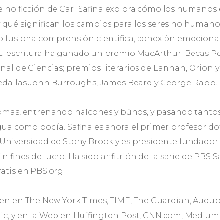
 de no ficción de Carl Safina explora cómo los human
y qué significan los cambios para los seres no humano
jo fusiona comprensión científica, conexión emociona
 Su escritura ha ganado un premio MacArthur; Becas 
nal de Ciencias; premios literarios de Lannan, Orion 
medallas John Burroughs, James Beard y George Rabb.
omas, entrenando halcones y búhos, y pasando tantos
agua como podía. Safina es ahora el primer profesor d
Universidad de Stony Brook y es presidente fundador 
n fines de lucro. Ha sido anfitrión de la serie de PBS 
atis en PBS.org.
cen en The New York Times, TIME, The Guardian, Audubo
c, y en la Web en Huffington Post, CNN.com, Medium y