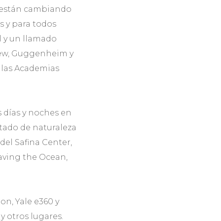
os están cambiando
s y para todos
l y un llamado
Pew, Guggenheim y
y las Academias
 días y noches en
otado de naturaleza
del Safina Center,
Saving the Ocean,
n, Yale e360 y
 otros lugares.