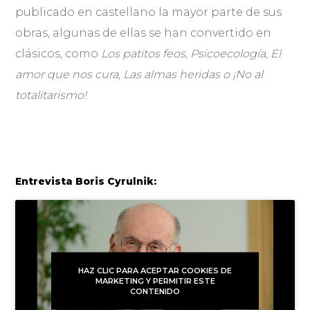
publicado en castellano la mayor parte de sus
obras, algunas de ellas se han convertido en
clásicos, como
Los patitos feos, Psicoecología, El
amor que nos cura, Las almas heridas o ¡No al
totalitarismo!
.
Entrevista Boris Cyrulnik:
HAZ CLIC PARA ACEPTAR COOKIES DE
MARKETING Y PERMITIR ESTE
CONTENIDO