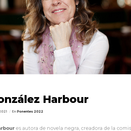
onzález Harbour
/2021
En
Ponentes 2022
arbour
es autora de novela negra, creadora de la comis