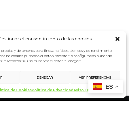
Gestionar el consentimiento de las cookies
propias y de terceros para fines analíticos, técnicos y de rendimiento.
as las cookies pulsando el botón “Aceptar” o configurarlas pulsando
as" o rechazar su uso pulsando el botón “Denegar”
AR
DENEGAR
VER PREFERENCIAS
ES
lítica de Cookies
Política de Privacidad
Aviso Legal
Contacto
made with ♥ by
miltrescientosgramos