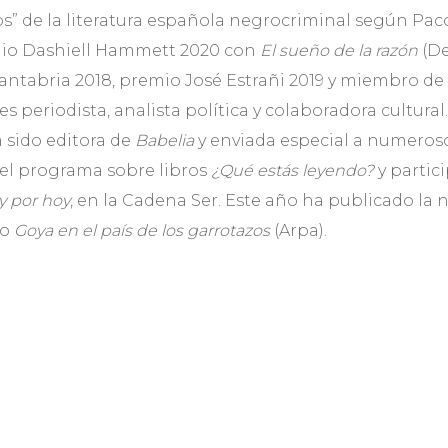
os” de la literatura española negrocriminal según Pa
io Dashiell Hammett 2020 con
El sueño de la razón
(De
Cantabria 2018, premio José Estrañi 2019 y miembro de
es periodista, analista política y colaboradora cultural
 sido editora de
Babelia
y enviada especial a numeros
 el programa sobre libros
¿Qué estás leyendo?
y parti
y por hoy
, en la Cadena Ser. Este año ha publicado la 
yo
Goya en el país de los garrotazos
(Arpa).