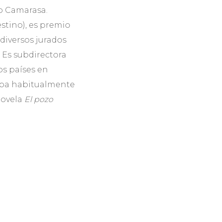
co Camarasa.
stino), es premio
 diversos jurados
. Es subdirectora
os países en
cipa habitualmente
novela
El pozo