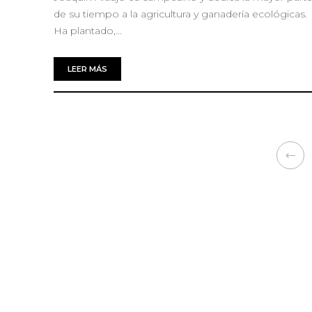
de su tiempo a la agricultura y ganadería ecológicas.
Ha plantado,…
LEER MÁS