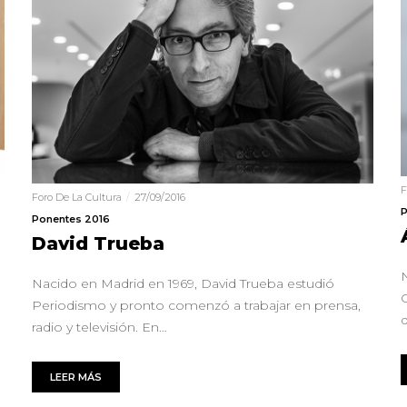
F
Foro De La Cultura
27/09/2016
P
Ponentes 2016
David Trueba
Nacido en Madrid en 1969, David Trueba estudió
Periodismo y pronto comenzó a trabajar en prensa,
radio y televisión. En…
LEER MÁS