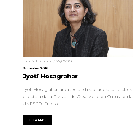
Foro De La Cultura
27/09/2016
Ponentes 2016
Jyoti Hosagrahar
Jyoti Hosagrahar, arquitecta e historiadora cultural, es
directora de la División de Creatividad en Cultura en la
UNESCO. En este…
LEER MÁS