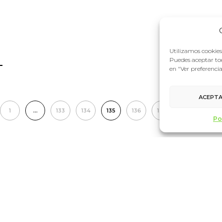
Utilizamos cookies 
Puedes aceptar tod
en "Ver preferenci
ACEPT
1
…
133
134
135
136
137
…
152
Po