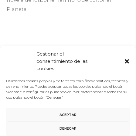
novela de fútbol femenino
13
de Editorial
Planeta.
Gestionar el
consentimiento de las
Comparte:
Facebook
Twitter
Linkedin
cookies
Utilizamos cookies propias y de terceros para fines analíticos, técnicos y
de rendimiento. Puedes aceptar todas las cookies pulsando el botón
“Aceptar” o configurarlas pulsando en "Ver preferencias" o rechazar su
uso pulsando el botón “Denegar”
ACEPTAR
Aviso Legal
/
Política de Privacidad
/
Política de Cookies
DENEGAR