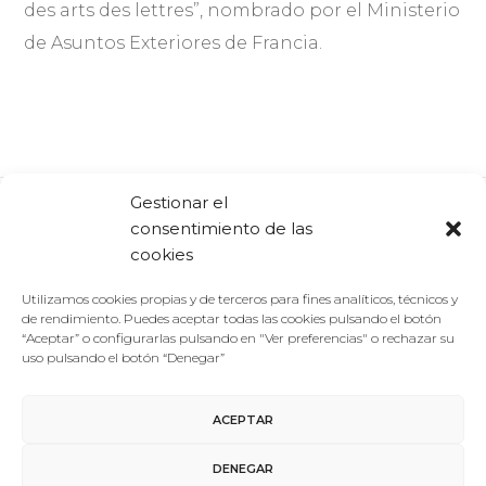
des arts des lettres”, nombrado por el Ministerio
de Asuntos Exteriores de Francia.
Gestionar el
consentimiento de las
Comparte:
Facebook
Twitter
Linkedin
cookies
Utilizamos cookies propias y de terceros para fines analíticos, técnicos y
de rendimiento. Puedes aceptar todas las cookies pulsando el botón
“Aceptar” o configurarlas pulsando en "Ver preferencias" o rechazar su
uso pulsando el botón “Denegar”
ACEPTAR
Aviso Legal
/
Política de Privacidad
/
Política de Cookies
DENEGAR