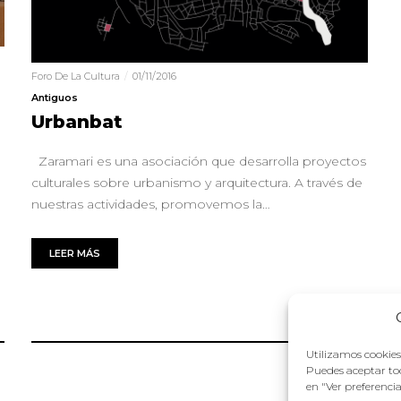
Foro De La Cultura
01/11/2016
Antiguos
Urbanbat
Zaramari es una asociación que desarrolla proyectos
culturales sobre urbanismo y arquitectura. A través de
nuestras actividades, promovemos la…
LEER MÁS
Utilizamos cookies 
Puedes aceptar tod
en "Ver preferenci