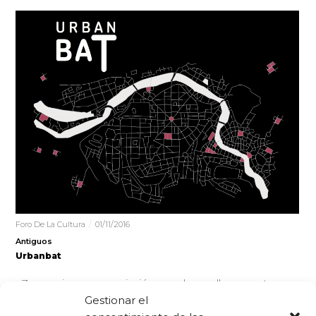
Foro De La Cultura
01/11/2016
Antiguos
Urbanbat
Zaramari es una asociación que desarrolla proyectos
culturales sobre urbanismo y arquitectura. A través de
Gestionar el