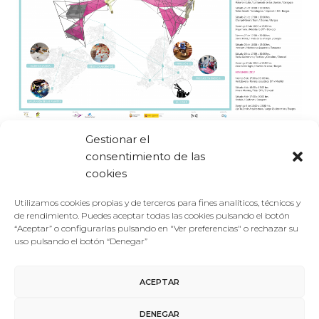
Foro De La Cultura
27/09/2017
Gestionar el
Antiguos
consentimiento de las
El Foro de la Cultura profundiza en el futuro sostenible de
cookies
las ciudades con los talleres ‘Tecnologías ciudadanas’
El Foro de la Cultura propone para 2017 en Burgos un
Utilizamos cookies propias y de terceros para fines analíticos, técnicos y
de rendimiento. Puedes aceptar todas las cookies pulsando el botón
ciclo de talleres, denominado ‘Tecnologías ciudadanas’,
“Aceptar” o configurarlas pulsando en "Ver preferencias" o rechazar su
que tiene como…
uso pulsando el botón “Denegar”
LEER MÁS
ACEPTAR
DENEGAR