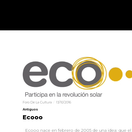
Foro De La Cultura
13/10/2016
Antiguos
Ecooo
Ecooo nace en febrero de 2005 de una idea: que el