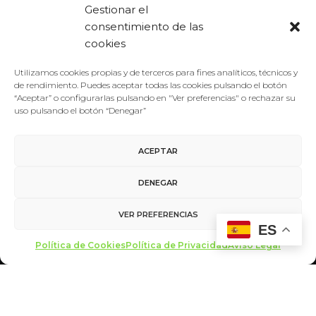
Gestionar el
los usuarios…
consentimiento de las
cookies
LEER MÁS
Utilizamos cookies propias y de terceros para fines analíticos, técnicos y
de rendimiento. Puedes aceptar todas las cookies pulsando el botón
“Aceptar” o configurarlas pulsando en "Ver preferencias" o rechazar su
uso pulsando el botón “Denegar”
ACEPTAR
DENEGAR
VER PREFERENCIAS
ES
Aviso Legal
/
Política de Privacidad
/
Política de Cookies
Política de Cookies
Política de Privacidad
Aviso Legal
Contacto
made with ♥ by
miltrescientosgramos