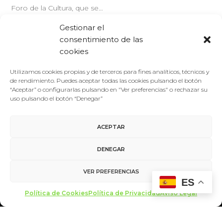
Foro de la Cultura, que se…
Gestionar el
LEER MÁS
consentimiento de las
cookies
Utilizamos cookies propias y de terceros para fines analíticos, técnicos y
de rendimiento. Puedes aceptar todas las cookies pulsando el botón
1
2
“Aceptar” o configurarlas pulsando en "Ver preferencias" o rechazar su
uso pulsando el botón “Denegar”
ACEPTAR
DENEGAR
VER PREFERENCIAS
ES
Aviso Legal
/
Política de Privacidad
/
Política de Cookies
Política de Cookies
Política de Privacidad
Aviso Legal
Contacto