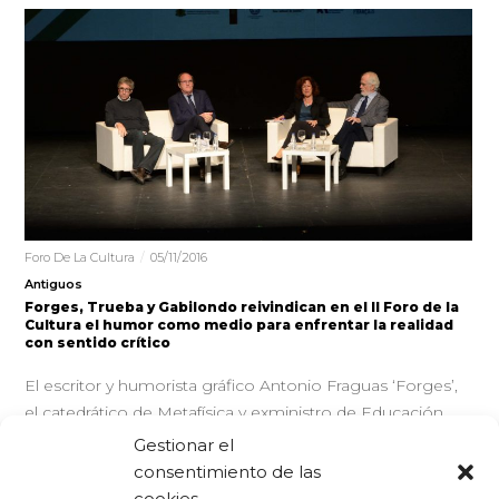
Foro De La Cultura
05/11/2016
Antiguos
Forges, Trueba y Gabilondo reivindican en el II Foro de la
Cultura el humor como medio para enfrentar la realidad
con sentido crítico
El escritor y humorista gráfico Antonio Fraguas ‘Forges’,
el catedrático de Metafísica y exministro de Educación
Ángel Gabilondo y el…
Gestionar el
consentimiento de las
cookies