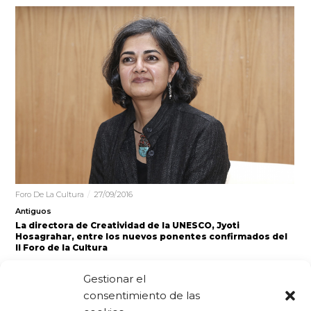
Foro De La Cultura
27/09/2016
Antiguos
La directora de Creatividad de la UNESCO, Jyoti
Hosagrahar, entre los nuevos ponentes confirmados del
II Foro de la Cultura
Jyoti Hosagrahar El II Foro de la Cultura, que se
Gestionar el
celebrará en Burgos del 4 al 6 de noviembre,…
consentimiento de las