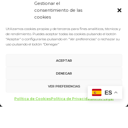
Gestionar el
de Lara, se…
consentimiento de las
cookies
LEER MÁS
Utilizamos cookies propias y de terceros para fines analíticos, técnicos y
de rendimiento. Puedes aceptar todas las cookies pulsando el botón
“Aceptar” o configurarlas pulsando en "Ver preferencias" o rechazar su
uso pulsando el botón “Denegar”
ACEPTAR
DENEGAR
VER PREFERENCIAS
ES
Aviso Legal
/
Política de Privacidad
/
Política de Cookies
Política de Cookies
Política de Privacidad
Aviso Legal
Contacto
made with ♥ by
miltrescientosgramos