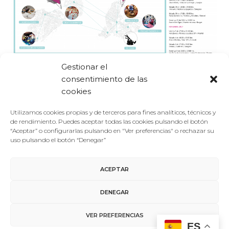
Gestionar el
Foro De La Cultura
27/09/2017
consentimiento de las
Antiguos
cookies
El Foro de la Cultura profundiza en el futuro sostenible de
las ciudades con los talleres ‘Tecnologías ciudadanas’
Utilizamos cookies propias y de terceros para fines analíticos, técnicos y
El Foro de la Cultura propone para 2017 en Burgos un
de rendimiento. Puedes aceptar todas las cookies pulsando el botón
ciclo de talleres, denominado ‘Tecnologías ciudadanas’,
“Aceptar” o configurarlas pulsando en "Ver preferencias" o rechazar su
uso pulsando el botón “Denegar”
que tiene como…
ACEPTAR
LEER MÁS
DENEGAR
VER PREFERENCIAS
ES