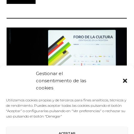
Gestionar el
consentimiento de las
cookies
Utilizamos cookies propias y de terceros para fines analíticos, técnicos y
de rendimiento. Puedes aceptar todas las cookies pulsando el botón
“Aceptar” o configurarlas pulsando en "Ver preferencias" o rechazar su
Foro De La Cultura
13/07/2016
uso pulsando el botón “Denegar”
Noticias
Destacados intelectuales internacionales reflexionarán
sobre identidad y fronteras en el II Foro de la Cultura
ACEPTAR