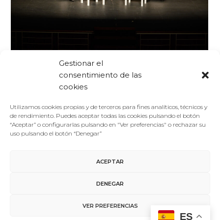
Foro De La Cultura
11/10/2016
Gestionar el
Noticias
consentimiento de las
Los Diálogos del II Foro de la Cultura, espacios para la
cookies
puesta en común de reflexiones en torno a la identidad
en distintos ámbitos
Utilizamos cookies propias y de terceros para fines analíticos, técnicos y
Los Diálogos constituyen uno de los capítulos
de rendimiento. Puedes aceptar todas las cookies pulsando el botón
“Aceptar” o configurarlas pulsando en "Ver preferencias" o rechazar su
destacados del II Foro de la Cultura y propiciarán la
uso pulsando el botón “Denegar”
puesta en común de…
ACEPTAR
LEER MÁS
DENEGAR
VER PREFERENCIAS
ES