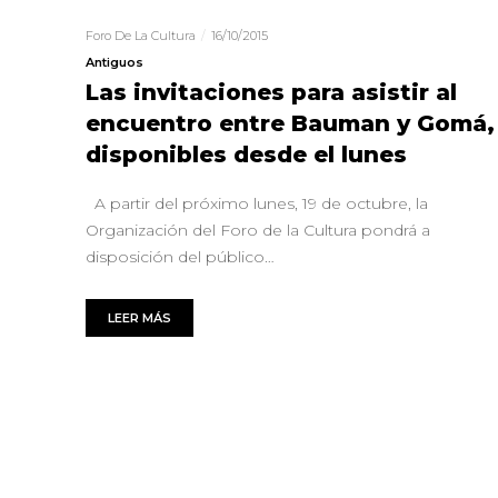
Foro De La Cultura
16/10/2015
Antiguos
Las invitaciones para asistir al
encuentro entre Bauman y Gomá,
disponibles desde el lunes
A partir del próximo lunes, 19 de octubre, la
Organización del Foro de la Cultura pondrá a
disposición del público…
LEER MÁS