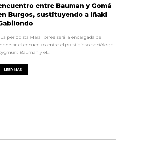
encuentro entre Bauman y Gomá
en Burgos, sustituyendo a Iñaki
Gabilondo
La periodista Mara Torres será la encargada de
moderar el encuentro entre el prestigioso sociólogo
Zygmunt Bauman y el…
LEER MÁS