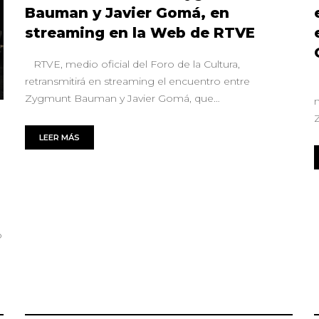
Bauman y Javier Gomá, en
streaming en la Web de RTVE
RTVE, medio oficial del Foro de la Cultura,
retransmitirá en streaming el encuentro entre
Zygmunt Bauman y Javier Gomá, que…
LEER MÁS
o