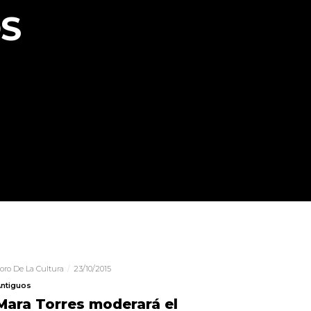
S
oro De La Cultura
23/10/2015
ntiguos
Mara Torres moderará el