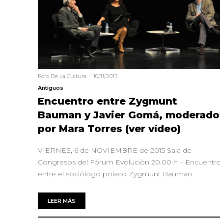
Foro De La Cultura
10/11/2015
Antiguos
Encuentro entre Zygmunt
Bauman y Javier Gomá, moderado
por Mara Torres (ver vídeo)
VIERNES, 6 de NOVIEMBRE de 2015 Sala de
Congresos del Fórum Evolución 20.00 h – Encuentr
entre el sociólogo polaco Zygmunt Bauman…
LEER MÁS