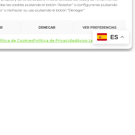
as las cookies pulsando el botón “Aceptar” o configurarlas pulsando
as" o rechazar su uso pulsando el botón “Denegar”
AR
DENEGAR
VER PREFERENCIAS
ES
lítica de Cookies
Política de Privacidad
Aviso Legal
Contacto
made with ♥ by
miltrescientosgramos