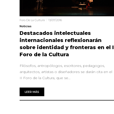
Foro De La Cultura
13/07/2016
Noticias
Destacados intelectuales
internacionales reflexionarán
sobre identidad y fronteras en el I
Foro de la Cultura
Filósofos, antropólogos, escritores, pedagogos,
arquitectos, artistas o diseñadores se darán cita en el
II Foro de la Cultura, que se…
LEER MÁS