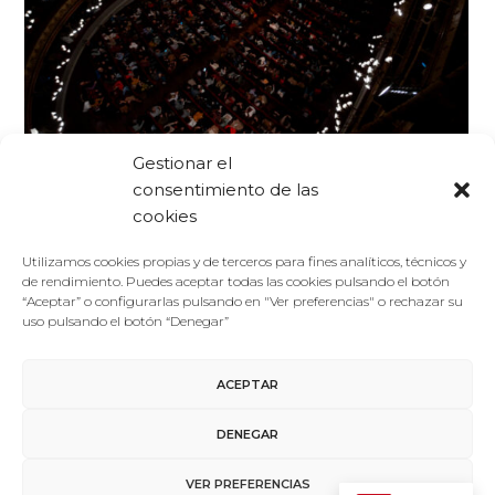
Gestionar el
Foro De La Cultura
09/12/2025
consentimiento de las
Noticias
cookies
El Foro de la Cultura, con el Universo como protagonista
en su novena edición, presenta su cartel, diseñado por
Utilizamos cookies propias y de terceros para fines analíticos, técnicos y
Joaquín Reyes
de rendimiento. Puedes aceptar todas las cookies pulsando el botón
“Aceptar” o configurarlas pulsando en "Ver preferencias" o rechazar su
El Foro de la Cultura celebrará su novena edición del 19 al
uso pulsando el botón “Denegar”
22 de febrero de 2026 en Valladolid bajo…
ACEPTAR
LEER MÁS
DENEGAR
VER PREFERENCIAS