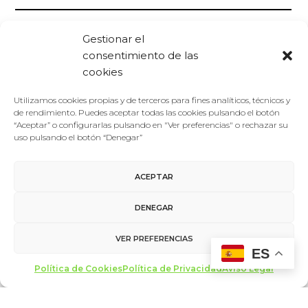
Gestionar el
consentimiento de las
cookies
Utilizamos cookies propias y de terceros para fines analíticos, técnicos y
de rendimiento. Puedes aceptar todas las cookies pulsando el botón
“Aceptar” o configurarlas pulsando en "Ver preferencias" o rechazar su
uso pulsando el botón “Denegar”
ACEPTAR
DENEGAR
Foro De La Cultura
13/07/2016
VER PREFERENCIAS
Noticias
ES
Destacados intelectuales internacionales reflexionarán
sobre identidad y fronteras en el II Foro de la Cultura
Política de Cookies
Política de Privacidad
Aviso Legal
Filósofos, antropólogos, escritores, pedagogos,