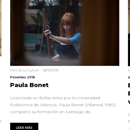
Foro De La Cultura
08/10/2016
F
Ponentes 2016
A
Paula Bonet
Licenciada en Bellas Artes por la Universidad
Politécnica de Valencia, Paula Bonet (Villarreal, 1980)
completó su formación en Santiago de…
s
M
LEER MÁS