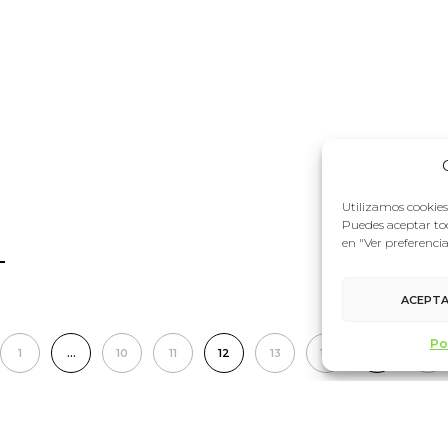
Utilizamos cookies 
Puedes aceptar tod
en "Ver preferenci
ACEPT
Po
1
…
10
11
12
13
14
…
18