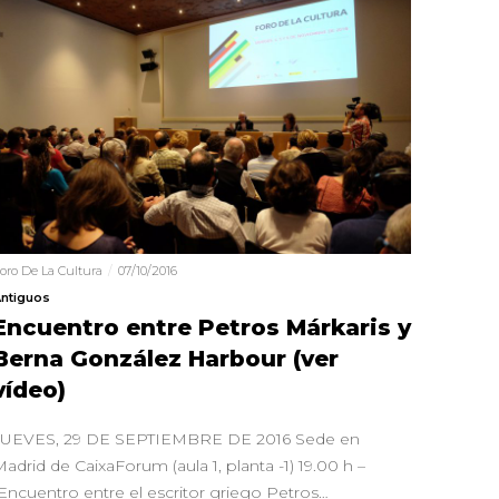
oro De La Cultura
07/10/2016
ntiguos
Encuentro entre Petros Márkaris y
Berna González Harbour (ver
vídeo)
JUEVES, 29 DE SEPTIEMBRE DE 2016 Sede en
adrid de CaixaForum (aula 1, planta -1) 19.00 h –
Encuentro entre el escritor griego Petros…