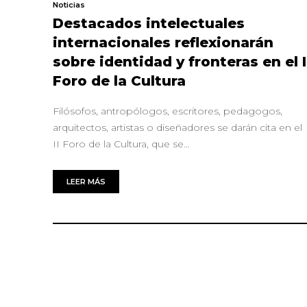
Noticias
Destacados intelectuales
internacionales reflexionarán
sobre identidad y fronteras en el I
Foro de la Cultura
Filósofos, antropólogos, escritores, pedagogos,
arquitectos, artistas o diseñadores se darán cita en el
II Foro de la Cultura, que se…
LEER MÁS