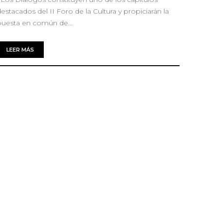
estacados del II Foro de la Cultura y propiciarán la
puesta en común de…
LEER MÁS