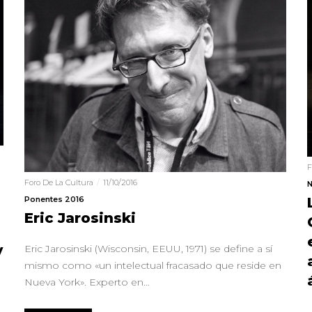
F
Foro De La Cultura
11/10/2016
N
Ponentes 2016
Eric Jarosinski
y
Eric Jarosinski (Wisconsin, EEUU, 1971) se define a sí
mismo como «un intelectual fracasado que reside en
Nueva York». Experto en…