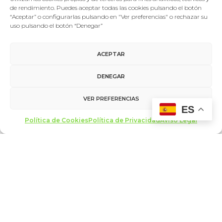
de rendimiento. Puedes aceptar todas las cookies pulsando el botón
“Aceptar” o configurarlas pulsando en "Ver preferencias" o rechazar su
uso pulsando el botón “Denegar”
ACEPTAR
DENEGAR
VER PREFERENCIAS
ES
Política de Cookies
Política de Privacidad
Aviso Legal
Foro De La Cultura
18/05/2023
Ponentes Encuentros Santa Cruz 2023