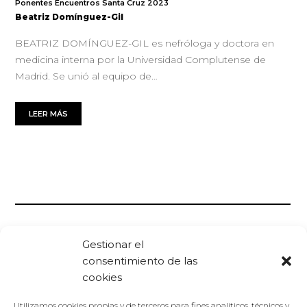
Ponentes Encuentros Santa Cruz 2023
Beatriz Domínguez-Gil
BEATRIZ DOMÍNGUEZ-GIL es nefróloga y doctora en
medicina interna por la Universidad Complutense de
Madrid. Se unió al equipo de…
LEER MÁS
Gestionar el
consentimiento de las
cookies
Utilizamos cookies propias y de terceros para fines analíticos, técnicos y