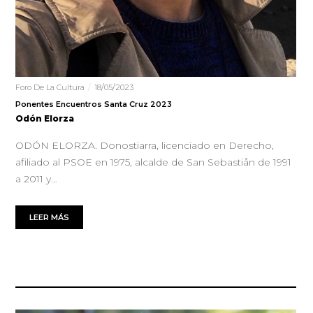
Foro De La Cultura
18/05/2023
Ponentes Encuentros Santa Cruz 2023
Odón Elorza
ODÓN ELORZA. Donostiarra, licenciado en Derecho,
afiliado al PSOE en 1975, alcalde de San Sebastiån de 1991
a 2011 y…
LEER MÁS