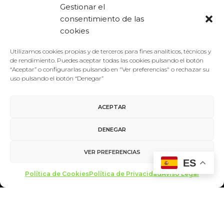
Gestionar el
con una tesis sobre el cineasta alemán…
consentimiento de las
cookies
LEER MÁS
Utilizamos cookies propias y de terceros para fines analíticos, técnicos y
de rendimiento. Puedes aceptar todas las cookies pulsando el botón
“Aceptar” o configurarlas pulsando en "Ver preferencias" o rechazar su
uso pulsando el botón “Denegar”
ACEPTAR
DENEGAR
VER PREFERENCIAS
ES
Aviso Legal
/
Política de Privacidad
/
Política de Cookies
Política de Cookies
Política de Privacidad
Aviso Legal
Contacto
made with ♥ by
miltrescientosgramos