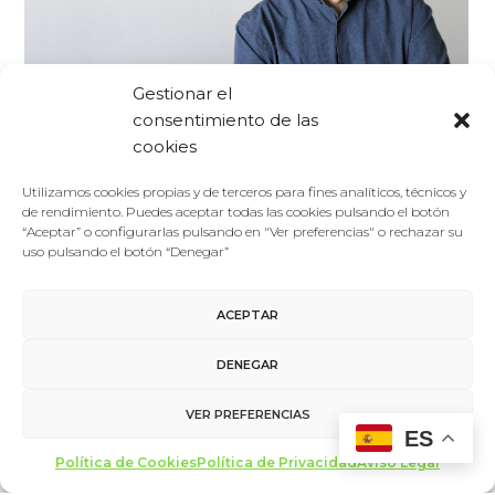
Gestionar el
Foro De La Cultura
28/06/2018
consentimiento de las
Ponentes 2018
cookies
José Antonio Ritoré
Utilizamos cookies propias y de terceros para fines analíticos, técnicos y
Como periodista, José Antonio Ritoré ha colaborado con
de rendimiento. Puedes aceptar todas las cookies pulsando el botón
“Aceptar” o configurarlas pulsando en "Ver preferencias" o rechazar su
medios como Diario 16, El País o
uso pulsando el botón “Denegar”
lainformacion.com,siempre escribiendo sobre temas
sociales…
ACEPTAR
LEER MÁS
DENEGAR
VER PREFERENCIAS
ES
Política de Cookies
Política de Privacidad
Aviso Legal