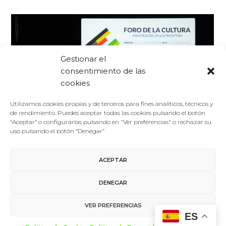
Gestionar el
consentimiento de las
cookies
Utilizamos cookies propias y de terceros para fines analíticos, técnicos y
de rendimiento. Puedes aceptar todas las cookies pulsando el botón
“Aceptar” o configurarlas pulsando en "Ver preferencias" o rechazar su
uso pulsando el botón “Denegar”
Foro De La Cultura
13/07/2016
ACEPTAR
Noticias
Destacados intelectuales internacionales reflexionarán
DENEGAR
sobre identidad y fronteras en el II Foro de la Cultura
VER PREFERENCIAS
Filósofos, antropólogos, escritores, pedagogos,
ES
arquitectos, artistas o diseñadores se darán cita en el II