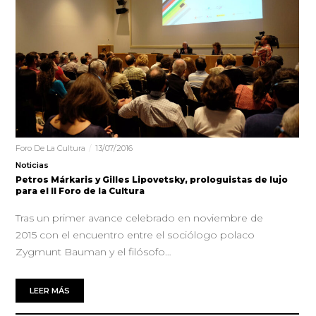
Foro De La Cultura
13/07/2016
Noticias
Petros Márkaris y Gilles Lipovetsky, prologuistas de lujo
para el II Foro de la Cultura
Tras un primer avance celebrado en noviembre de
2015 con el encuentro entre el sociólogo polaco
Zygmunt Bauman y el filósofo…
LEER MÁS