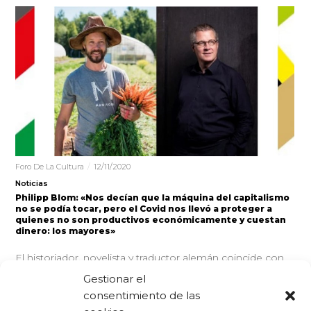
Foro De La Cultura
12/11/2020
Noticias
Philipp Blom: «Nos decían que la máquina del capitalismo
no se podía tocar, pero el Covid nos llevó a proteger a
quienes no son productivos económicamente y cuestan
dinero: los mayores»
El historiador, novelista y traductor alemán coincide con
el agricultor Jean Martin Fortier en la mesa redonda
Gestionar el
online ‘Desarrollo Versus…
consentimiento de las