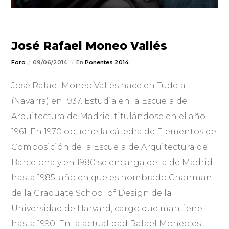
José Rafael Moneo Vallés
Foro
09/06/2014
En
Ponentes 2014
José Rafael Moneo Vallés nace en Tudela
(Navarra) en 1937. Estudia en la Escuela de
Arquitectura de Madrid, titulándose en el año
1961. En 1970 obtiene la cátedra de Elementos de
Composición de la Escuela de Arquitectura de
Barcelona y en 1980 se encarga de la de Madrid
hasta 1985, año en que es nombrado Chairman
de la Graduate School of Design de la
Universidad de Harvard, cargo que mantiene
hasta 1990. En la actualidad Rafael Moneo es