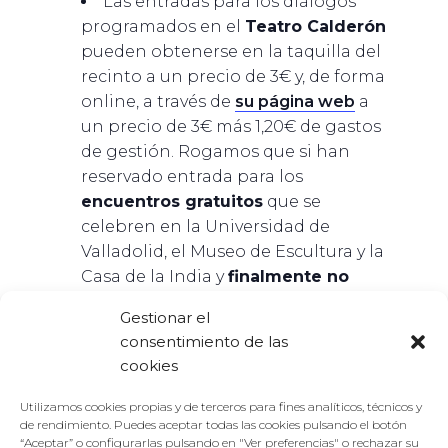
Las entradas para los diálogos
programados en el
Teatro Calderón
pueden obtenerse en la taquilla del
recinto a un precio de 3€ y, de forma
online, a través de
su página web
a
un precio de 3€ más 1,20€ de gastos
de gestión. Rogamos que si han
reservado entrada para los
encuentros gratuitos
que se
celebren en la Universidad de
Valladolid, el Museo de Escultura y la
Casa de la India y
finalmente no
pueden acudir
,
anulen su entrada
Gestionar el
en nuestra página web. Rogamos
consentimiento de las
que en los diálogos con
traducción
cookies
simultánea
se acuda 30 minutos
antes del comienzo en caso de
Utilizamos cookies propias y de terceros para fines analíticos, técnicos y
necesitar receptor, para lo que será
de rendimiento. Puedes aceptar todas las cookies pulsando el botón
“Aceptar” o configurarlas pulsando en "Ver preferencias" o rechazar su