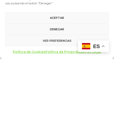
imprescindible la entrega física del
uso pulsando el botón “Denegar”
DNI, que será devuelto al finalizar el
evento tras la correcta entrega del
ACEPTAR
mismo.
DENEGAR
VER PREFERENCIAS
ES
Política de Cookies
Política de Privacidad
Aviso Legal
AÑADIR AL
CALENDARIO
DETALLES
LOCAL
Fecha:
Teatro Calderón
21 febrero
C. de las Angustias, 1
Valladolid
,
47003
Hora: