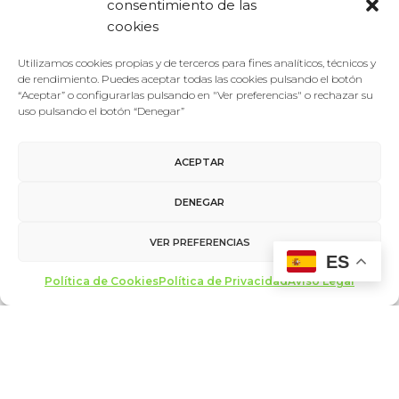
consentimiento de las
cookies
AÑADIR AL
Utilizamos cookies propias y de terceros para fines analíticos, técnicos y
CALENDARIO
de rendimiento. Puedes aceptar todas las cookies pulsando el botón
“Aceptar” o configurarlas pulsando en "Ver preferencias" o rechazar su
uso pulsando el botón “Denegar”
ACEPTAR
DETALLES
LOCAL
DENEGAR
Fecha:
Teatro Calderón
30/01/2022
C. de las Angustias, 1
VER PREFERENCIAS
ES
Valladolid
,
47003
Hora:
Política de Cookies
Política de Privacidad
Aviso Legal
España
+ Google Map
13:00 - 14:00
Teléfono
Web:
983426444
www.forodelacultura.e
s
Ver la web del Local