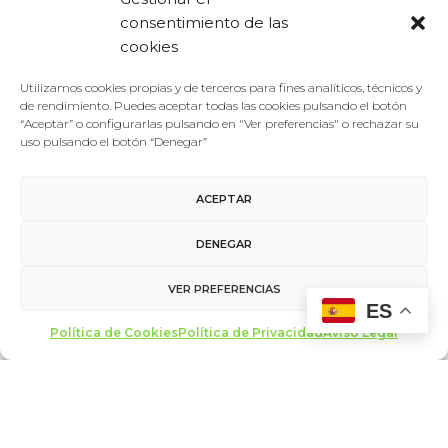
Fecha:
consentimiento de las
Aula Mergelina.
cookies
Universidad de
25/01/2022
Valladolid
Hora:
Utilizamos cookies propias y de terceros para fines analíticos, técnicos y
Plaza de la Universidad,
de rendimiento. Puedes aceptar todas las cookies pulsando el botón
19:00 - 20:00
“Aceptar” o configurarlas pulsando en "Ver preferencias" o rechazar su
s/n
uso pulsando el botón “Denegar”
Valladolid
,
47002
Precio:
España
+ Google Map
Free
ACEPTAR
Web:
DENEGAR
www.forodelacultura.e
s
VER PREFERENCIAS
ES
Política de Cookies
Política de Privacidad
Aviso Legal
agosto 2026