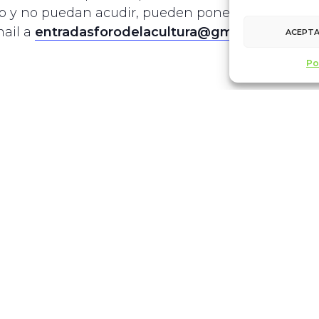
b y no puedan acudir, pueden ponerse en
mail a
entradasforodelacultura@gmail.com.
ACEPT
Po
LOCAL
Teatro Calderón
C. de las Angustias, 1
Valladolid
,
47003
España
+ Google Map
Teléfono
983426444