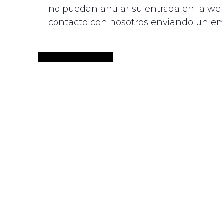
no puedan anular su entrada en la we
contacto con nosotros enviando un e
RESERVAR AQUÍ
DETALLES
Fecha:
AÑADIR AL
24/02/2024
CALENDARIO
Hora:
19:00
Categoría del Evento:
2024