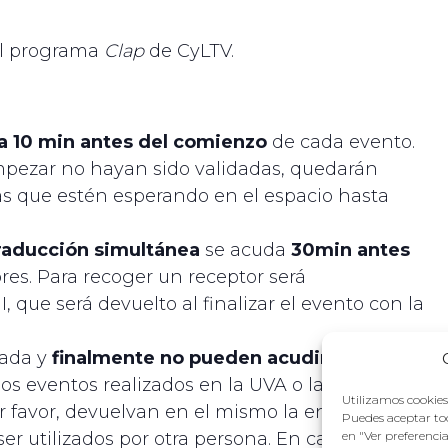
del programa
Clap
de CyLTV.
ta 10 min antes del comienzo
de cada evento.
mpezar no hayan sido validadas, quedarán
nas que estén esperando en el espacio hasta
raducción simultánea
se acuda
30min antes
res. Para recoger un receptor será
, que será devuelto al finalizar el evento con la
ada y
finalmente no pueden acudir
, anulen su
s eventos realizados en la UVA o las Cortes. Si
Utilizamos cookies 
r favor, devuelvan en el mismo la entrada, para
Puedes aceptar tod
ser utilizados por otra persona. En caso de que
en "Ver preferenci