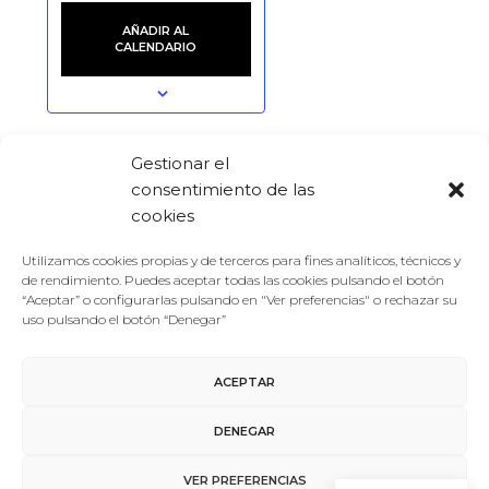
AÑADIR AL
CALENDARIO
Gestionar el
DETALLES
LOCAL
consentimiento de las
Fecha:
cookies
Espacio Fundación
Telefónica
27/01/2022
Utilizamos cookies propias y de terceros para fines analíticos, técnicos y
Calle Fuencarral, 3
de rendimiento. Puedes aceptar todas las cookies pulsando el botón
Hora:
“Aceptar” o configurarlas pulsando en "Ver preferencias" o rechazar su
Madrid
,
Madrid
28004
19:00 - 21:00
uso pulsando el botón “Denegar”
España
+ Google Map
ACEPTAR
DENEGAR
VER PREFERENCIAS
agosto 2026