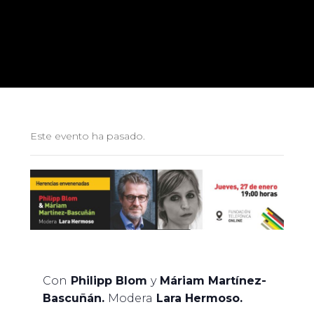
Este evento ha pasado.
Con
Philipp Blom
y
Máriam Martínez-
Bascuñán.
Modera
Lara Hermoso.