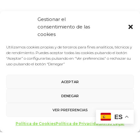
Gestionar el
consentimiento de las
cookies
AÑADIR AL
CALENDARIO
Utilizamos cookies propias y de terceros para fines analíticos, técnicos y
de rendimiento. Puedes aceptar todas las cookies pulsando el botón
“Aceptar” o configurarlas pulsando en "Ver preferencias" o rechazar su
uso pulsando el botón “Denegar”
DETALLES
LOCAL
ACEPTAR
Fecha:
Espacio Fundación
DENEGAR
Telefónica
19 febrero
Calle Fuencarral, 3
VER PREFERENCIAS
Hora:
Madrid
,
Madrid
28004
ES
18:30
España
+ Google Map
Política de Cookies
Política de Privacidad
Aviso Legal
Categoría del Evento: