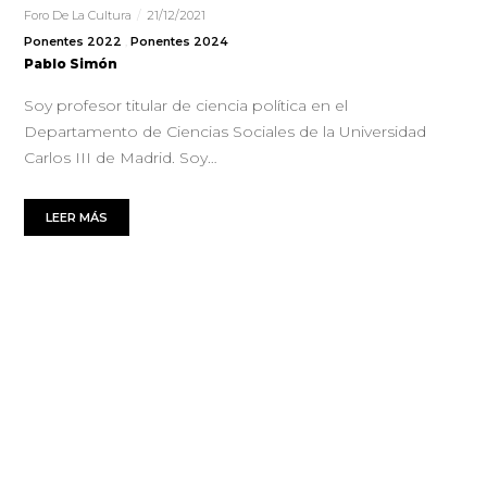
Foro De La Cultura
21/12/2021
Ponentes 2022
Ponentes 2024
Pablo Simón
Soy profesor titular de ciencia política en el
Departamento de Ciencias Sociales de la Universidad
Carlos III de Madrid. Soy…
LEER MÁS