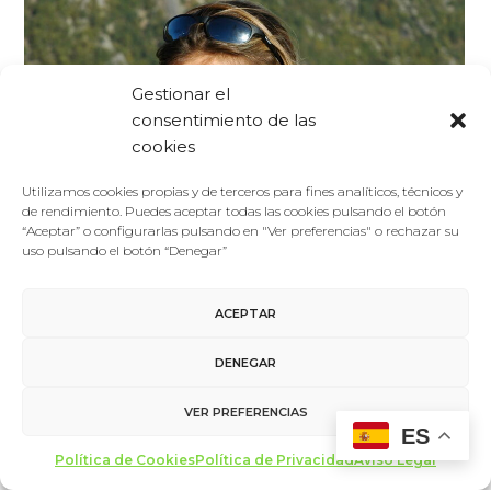
Gestionar el
consentimiento de las
cookies
Utilizamos cookies propias y de terceros para fines analíticos, técnicos y
de rendimiento. Puedes aceptar todas las cookies pulsando el botón
“Aceptar” o configurarlas pulsando en "Ver preferencias" o rechazar su
uso pulsando el botón “Denegar”
ACEPTAR
Foro De La Cultura
22/10/2020
Ponentes 2020
DENEGAR
Odile Rodríguez
Odile Rodríguez de la Fuente se licenció Cum Laude en
VER PREFERENCIAS
Ciencias Biológicas y Producción de Cine en USC, Los
ES
Angeles.…
Política de Cookies
Política de Privacidad
Aviso Legal