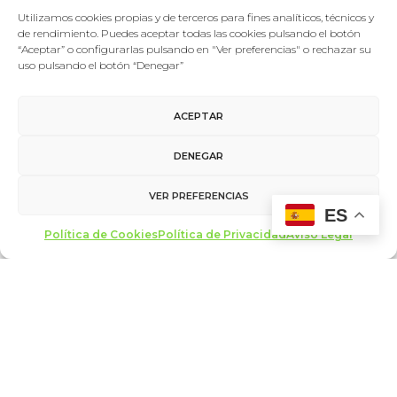
Utilizamos cookies propias y de terceros para fines analíticos, técnicos y
de rendimiento. Puedes aceptar todas las cookies pulsando el botón
“Aceptar” o configurarlas pulsando en "Ver preferencias" o rechazar su
uso pulsando el botón “Denegar”
Foro De La Cultura
28/06/2018
Ponentes 2018
Carlos Soria
ACEPTAR
Carlos Soria Fontán (Ávila, 1939) es un alpinista español
DENEGAR
que, con 79 años, está inmerso en el resto de ser…
VER PREFERENCIAS
ES
LEER MÁS
Política de Cookies
Política de Privacidad
Aviso Legal