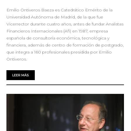
Emilio Ontiveros Baeza es Catedrático Emérito de la
Universidad Autónoma de Madrid, de la que fue
Vicerrector durante cuatro años, antes de fundar Analistas
Financieros Internacionales (Afi) en 1987, empresa
española de consultoría económica, tecnológica y
financiera, además de centro de formación de postgrado,
que integra a 160 profesionales presidida por Emilio
Ontiveros.
LEER MÁS