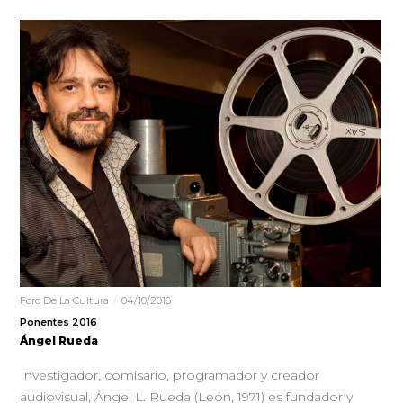
Foro De La Cultura
04/10/2016
Ponentes 2016
Ángel Rueda
Investigador, comisario, programador y creador
audiovisual, Ángel L. Rueda (León, 1971) es fundador y