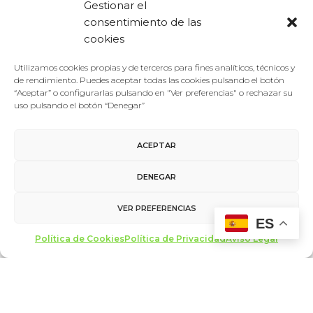
Gestionar el
consentimiento de las
cookies
Utilizamos cookies propias y de terceros para fines analíticos, técnicos y
de rendimiento. Puedes aceptar todas las cookies pulsando el botón
“Aceptar” o configurarlas pulsando en "Ver preferencias" o rechazar su
uso pulsando el botón “Denegar”
Foro De La Cultura
28/09/2016
ACEPTAR
Ponentes 2016
Manuel Segade
DENEGAR
Manuel Segade es director del CA2M Centro de Arte Dos
VER PREFERENCIAS
de Mayo, en la localidad madrileña de Móstoles, desde
ES
diciembre…
Política de Cookies
Política de Privacidad
Aviso Legal
LEER MÁS